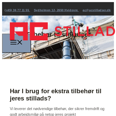
(+45) 36 77 11 55
Sydholmen 12, 2650 Hvidovre
ac@acstilladser.dk
Tilbehør til stilladser
(+45) 36 77 11 55
ac@acstilladser.dk
Har I brug for ekstra tilbehør til
jeres stillads?
Vi leverer det nødvendige tilbehør, der sikrer fremdrift og
godt arbejdsmiljø på netop jeres projekt