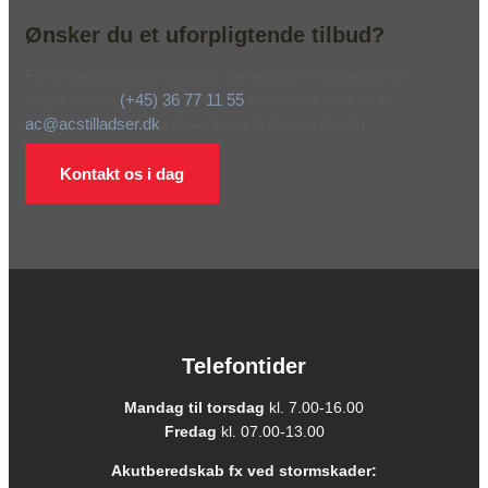
Ønsker du et uforpligtende tilbud?
Få et uforpligtende tilbud på din opgave – ring gerne til
os på telefon
(+45) 36 77 11 55
eller send en mail til
ac@acstilladser.dk
. Vi ser frem til at høre fra dig.
Kontakt os i dag
Telefontider
Mandag til torsdag
kl. 7.00-16.00
Fredag
kl. 07.00-13.00
Akutberedskab fx ved stormskader: