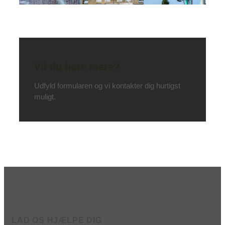
Vil du høre mere?
Udfyld formularen og vi kontakter dig hurtigst
muligt.
LAD OS HJÆLPE DIG