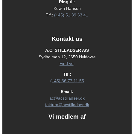
Ring til:
Kewin Hansen
Tlf.:
(+45) 51 39 63 41
Kontakt os
A.C. STILLADSER A/S
Sydholmen 12, 2650 Hvidovre
Find vej
Tlf.:
(+45) 36 77 11 55
Email:
ac@acstilladser.dk
faktura@acstilladser.dk
Vi medlem af