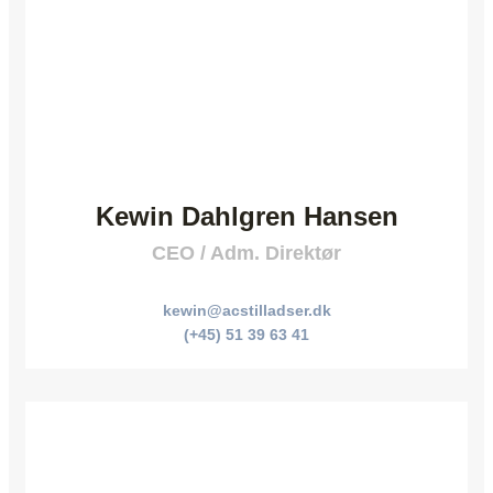
Kewin Dahlgren Hansen
CEO / Adm. Direktør
kewin@acstilladser.dk
(+45) 51 39 63 41