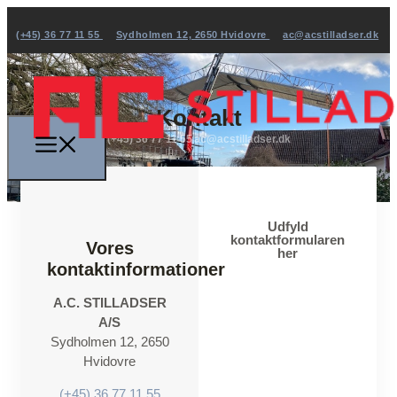
(+45) 36 77 11 55
Sydholmen 12, 2650 Hvidovre
ac@acstilladser.dk
Kontakt
(+45) 36 77 11 55
ac@acstilladser.dk
Udfyld
kontaktformularen
Vores
her
kontaktinformationer
A.C. STILLADSER
A/S
Sydholmen 12, 2650
Hvidovre
(+45) 36 77 11 55