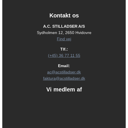
Kontakt os
A.C. STILLADSER A/S
Sydholmen 12, 2650 Hvidovre
Find vej
Tlf.:
(+45) 36 77 11 55
Email:
ac@acstilladser.dk
faktura@acstilladser.dk
Vi medlem af